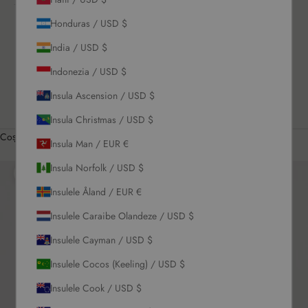
CONECTEAZĂ-
TE
Honduras / USD $
US / USD $
India / USD $
Română
Indonezia / USD $
Limbă
English
Insula Ascension / USD $
Română
Insula Christmas / USD $
Coș
Insula Man / EUR €
Coșul tău este gol
Insula Norfolk / USD $
Mărește
Insulele Åland / EUR €
Insulele Caraibe Olandeze / USD $
Insulele Cayman / USD $
Insulele Cocos (Keeling) / USD $
Insulele Cook / USD $