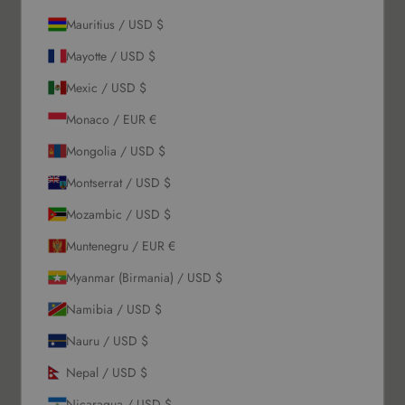
ABONEAZĂ-TE
Mauritius / USD $
Mayotte / USD $
Despre noi
Mexic / USD $
Povestea noastră
Monaco / EUR €
Contactează-ne
Mongolia / USD $
Solicitări En-Gros
Card cadou
Montserrat / USD $
Blogs
Mozambic / USD $
Permiteți să vă ajutăm
Muntenegru / EUR €
Myanmar (Birmania) / USD $
Comenzi & Livrări
Namibia / USD $
Retururi & Rambursări
Schimb & Credit în magazin
Nauru / USD $
Întrebări frecvente
Nepal / USD $
Termeni & Condiții
Politică de Confidențialitate
Nicaragua / USD $