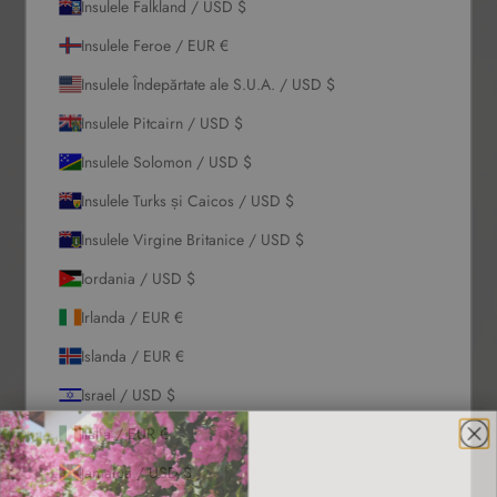
Insulele Falkland / USD $
Insulele Feroe / EUR €
Insulele Îndepărtate ale S.U.A. / USD $
Insulele Pitcairn / USD $
Insulele Solomon / USD $
Insulele Turks și Caicos / USD $
Insulele Virgine Britanice / USD $
Iordania / USD $
Irlanda / EUR €
Islanda / EUR €
Israel / USD $
Italia / EUR €
Jamaica / USD $