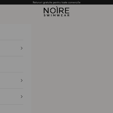
Retururi gratuite pentru toate comenzile
NOÌRE Swimwear