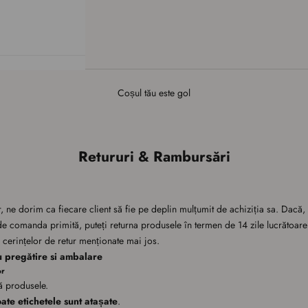
Coșul tău este gol
Retururi & Rambursări
ne dorim ca fiecare client să fie pe deplin mulțumit de achiziția sa. Dacă, 
de comanda primită, puteți returna produsele în termen de 14 zile lucrătoare 
 cerințelor de retur menționate mai jos.
ru pregătire si ambalare
or
jă produsele.
oate etichetele sunt atașate
.