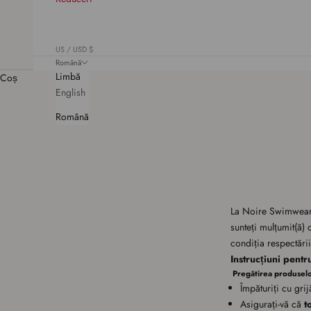
US / USD $
Română
Limbă
Coș
English
Română
La Noire Swimwear, 
sunteți mulțumit(ă) 
condiția respectării
Instrucțiuni pent
Pregătirea produsel
Împăturiți cu gri
Asigurați-vă că
t