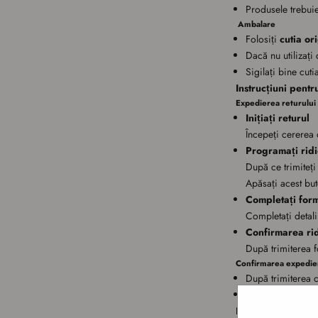
Produsele trebuie
Ambalare
Folosiți
cutia or
Dacă nu utilizați 
Sigilați bine cuti
Instrucțiuni pent
Expedierea returului
Inițiați returul
Începeți cererea 
Programați ridi
După ce trimiteț
Apăsați acest but
Completați for
Completați detali
Confirmarea rid
După trimiterea f
Confirmarea expedier
După trimiterea co
Veți primi
confi
Instrucțiuni pentr