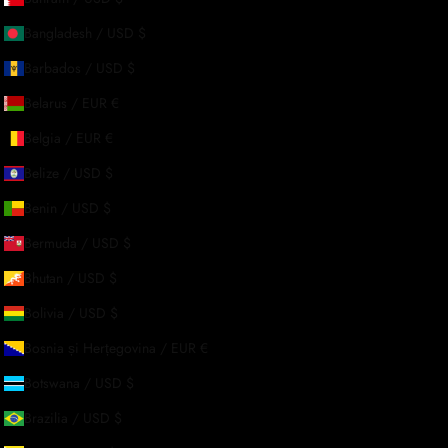
implu și eficient. Pentru orice alte întrebări, ne puteți contacta la
custome
Bangladesh / USD $
Barbados / USD $
Belarus / EUR €
Belgia / EUR €
Belize / USD $
Benin / USD $
Despre noi
Bermuda / USD $
Bhutan / USD $
Povestea noastră
Bolivia / USD $
Contactează-ne
-TE
Bosnia și Herțegovina / EUR €
Solicitări En-Gros
Botswana / USD $
Card cadou
Brazilia / USD $
Blogs