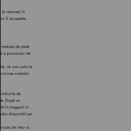
le returnați în
or fi acceptate.
 metoda de plată
apă a procesului de
ilă, vă vom solicita
rimirea coletului
chimburile de
in
. După ce
dit în magazin în
rodus disponibil pe
roces de retur și