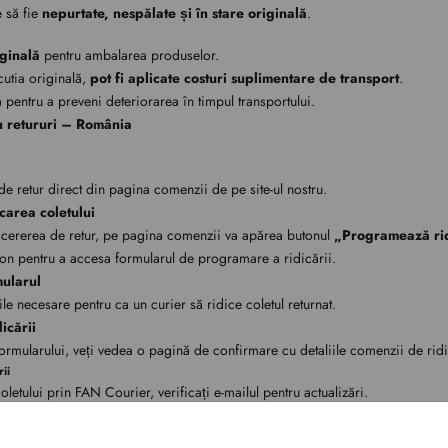
 să fie
nepurtate, nespălate și în stare originală
.
iginală
pentru ambalarea produselor.
cutia originală,
pot fi aplicate costuri suplimentare de transport
.
a pentru a preveni deteriorarea în timpul transportului.
ru retururi – România
de retur direct din pagina comenzii de pe site-ul nostru.
carea coletului
i cererea de retur, pe pagina comenzii va apărea butonul
„Programează ri
on pentru a accesa formularul de programare a ridicării.
mularul
ile necesare pentru ca un curier să ridice coletul returnat.
icării
ormularului, veți vedea o pagină de confirmare cu detaliile comenzii de ridi
ii
letului prin FAN Courier, verificați e-mailul pentru actualizări.
rmarea sau datele de tracking
, pentru a fi informat(ă) cu privire la statusul
u retur – Colet Internațional