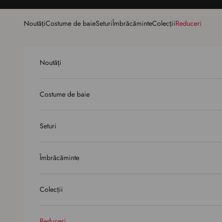
Sari la conținut
Noutăți
Costume de baie
Seturi
Îmbrăcăminte
Colecții
Reduceri
Noutăți
Costume de baie
Seturi
Îmbrăcăminte
Colecții
Reduceri