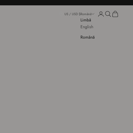
Conectează-te
Deschide căuta
Deschide co
US / USD $
Română
Limbă
English
Română