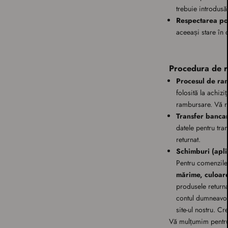
trebuie introdusă
Respectarea poli
aceeași stare în 
Procedura de 
Procesul de ra
folosită la achizi
rambursare. Vă ru
Transfer banca
datele pentru tra
returnat.
Schimburi (apl
Pentru comenzile
mărime, culoar
produsele return
contul dumneavoas
site-ul nostru. C
Vă mulțumim pentru 