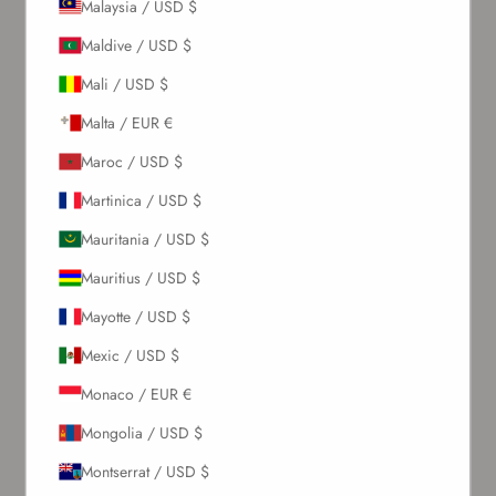
Malaysia / USD $
ABONEAZĂ-TE
Maldive / USD $
Despre noi
Mali / USD $
Malta / EUR €
Povestea noastră
Maroc / USD $
Contactează-ne
Solicitări En-Gros
Martinica / USD $
Card cadou
Mauritania / USD $
Blogs
Mauritius / USD $
Permiteți să vă ajutăm
Mayotte / USD $
Mexic / USD $
Comenzi & Livrări
Retururi & Rambursări
Monaco / EUR €
Schimb & Credit în magazin
Mongolia / USD $
Întrebări frecvente
Termeni & Condiții
Montserrat / USD $
Politică de Confidențialitate