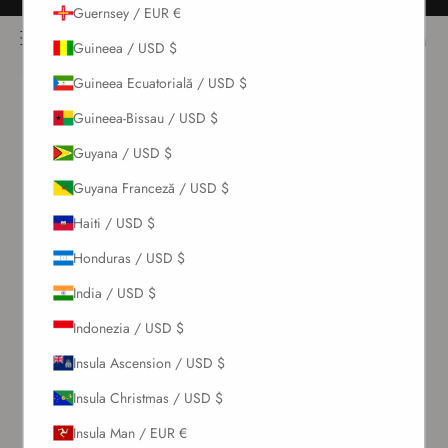
Sari la conținut
Retururi gratuite pentru toate comenzile
Guernsey / EUR €
NOÌRE Swimwear
Deschide meniul de navigare
Conectează
Deschi
Deschide căutarea
Guineea / USD $
Guineea Ecuatorială / USD $
Noutăți
Guineea-Bissau / USD $
Guyana / USD $
Costume de
baie
Guyana Franceză / USD $
Haiti / USD $
Seturi
Honduras / USD $
India / USD $
Îmbrăcăminte
Indonezia / USD $
Colecții
Insula Ascension / USD $
Insula Christmas / USD $
Reduceri
Insula Man / EUR €