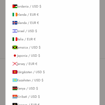
Iordania / USD $
Cel mai bine vândut
Irlanda / EUR €
Alfabetic, A-Z
Islanda / EUR €
Alfabetic, Z-A
Israel / USD $
Preț, de la mic la mare
Italia / EUR €
Preț, de la mare la mic
Jamaica / USD $
Data, de la vechi la nou
Japonia / USD $
Data, de la nou la vechi
Jersey / EUR €
Kârgâzstan / USD $
Kazahstan / USD $
Kenya / USD $
Kiribati / USD $
Kosovo / EUR €