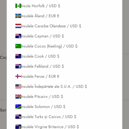
CONECTEAZĂ-
Insula Norfolk / USD $
TE
Insulele Åland / EUR €
US / USD $
Insulele Caraibe Olandeze / USD $
Română
Limbă
Insulele Cayman / USD $
English
Insulele Cocos (Keeling) / USD $
Română
Insulele Cook / USD $
Coș
Coșul tău este gol
Insulele Falkland / USD $
Insulele Feroe / EUR €
Rochii Midi
Insulele Îndepărtate ale S.U.A. / USD $
Insulele Pitcairn / USD $
Sortează după
Insulele Solomon / USD $
Sortează după
Insulele Turks și Caicos / USD $
Recomandat
Insulele Virgine Britanice / USD $
Cele mai relevante