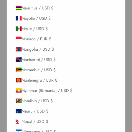
ABONEAZĂ-TE
Mauritius / USD $
Mayotte / USD $
Despre noi
Mexic / USD $
Povestea noastră
Monaco / EUR €
Contactează-ne
Mongolia / USD $
Solicitări En-Gros
Card cadou
Montserrat / USD $
Blogs
Mozambic / USD $
Permiteți să vă ajutăm
Muntenegru / EUR €
Myanmar (Birmania) / USD $
Comenzi & Livrări
Namibia / USD $
Retururi & Rambursări
Schimb & Credit în magazin
Nauru / USD $
Întrebări frecvente
Nepal / USD $
Termeni & Condiții
Politică de Confidențialitate
Nicaragua / USD $