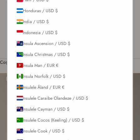
CONECTEAZĂ-
TE
Honduras / USD $
US / USD $
India / USD $
Română
Indonezia / USD $
Limbă
English
Insula Ascension / USD $
Română
Insula Christmas / USD $
Coș
Insula Man / EUR €
Coșul tău este gol
Insula Norfolk / USD $
Mărește
Insulele Åland / EUR €
Insulele Caraibe Olandeze / USD $
Insulele Cayman / USD $
Insulele Cocos (Keeling) / USD $
Insulele Cook / USD $