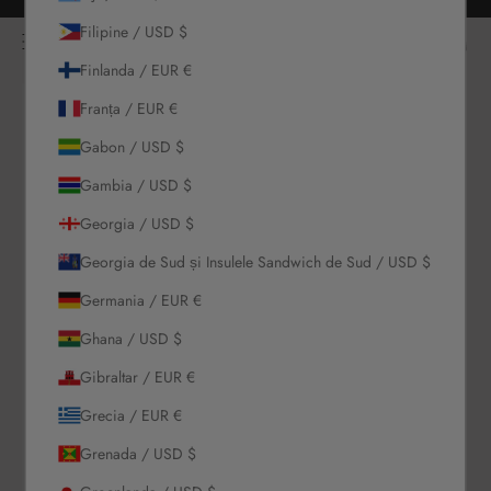
Sari la conținut
Retururi gratuite pentru toate comenzile
NOÌRE Swimwear
Filipine / USD $
Deschide meniul de navigare
Conectează
Deschi
Deschide căutarea
Finlanda / EUR €
Franța / EUR €
Noutăți
Gabon / USD $
Costume de
Gambia / USD $
baie
Georgia / USD $
Seturi
Georgia de Sud și Insulele Sandwich de Sud / USD $
Germania / EUR €
Îmbrăcăminte
Ghana / USD $
Gibraltar / EUR €
Colecții
Grecia / EUR €
Reduceri
Grenada / USD $