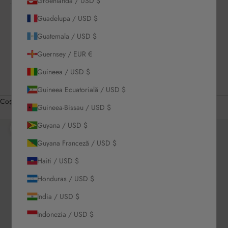
Groenlanda / USD $
CONECTEAZĂ-
TE
Guadelupa / USD $
US / USD $
Guatemala / USD $
Română
Guernsey / EUR €
Limbă
English
Guineea / USD $
Română
Guineea Ecuatorială / USD $
Coș
Guineea-Bissau / USD $
Coșul tău este gol
Guyana / USD $
Mărește
Guyana Franceză / USD $
Haiti / USD $
Honduras / USD $
India / USD $
Indonezia / USD $