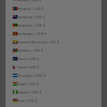
Monaco / EUR €
Newsletter
Mongolia / USD $
Montserrat / USD $
Abonează-te la Newsletter-ul nostru pentru a primi oferte
exclusive.
Mozambic / USD $
Muntenegru / EUR €
Myanmar (Birmania) / USD $
ABONEAZĂ-TE
Namibia / USD $
Nauru / USD $
Despre noi
Nepal / USD $
Povestea noastră
Nicaragua / USD $
Contactează-ne
Niger / USD $
Solicitări En-Gros
Card cadou
Nigeria / USD $
Blogs
Niue / USD $