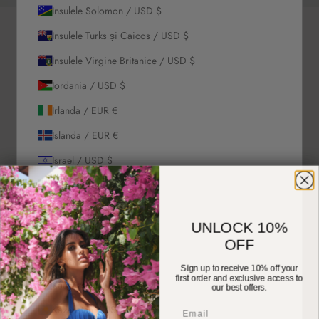
Insulele Solomon / USD $
Insulele Turks și Caicos / USD $
Insulele Virgine Britanice / USD $
Iordania / USD $
Irlanda / EUR €
Islanda / EUR €
Israel / USD $
Italia / EUR €
Jamaica / USD $
UNLOCK 10%
Japonia / USD $
OFF
Jersey / EUR €
Sign up to receive 10% off your
first order and exclusive access to
Kârgâzstan / USD $
our best offers.
Kazahstan / USD $