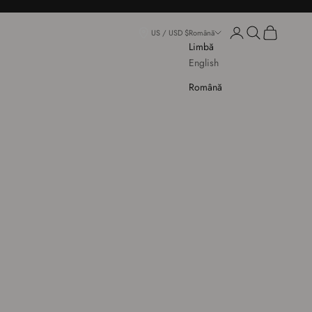
Conectează-te
Deschide căuta
Deschide co
US / USD $
Română
Limbă
English
Română