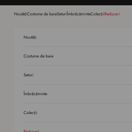
Sari la conținut
Noutăți
Costume de baie
Seturi
Îmbrăcăminte
Colecții
Reduceri
Noutăți
Costume de baie
Seturi
Îmbrăcăminte
Colecții
Reduceri