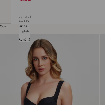
US / USD $
Română
Limbă
Coș
English
Română