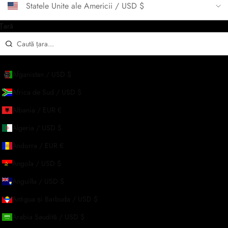
Statele Unite ale Americii / USD $
Țară
CONFIRMĂ
Afganistan / USD $
Africa de Sud / USD $
Albania / EUR €
Algeria / USD $
Andorra / EUR €
Angola / USD $
Anguilla / USD $
Antigua și Barbuda / USD $
Arabia Saudită / USD $