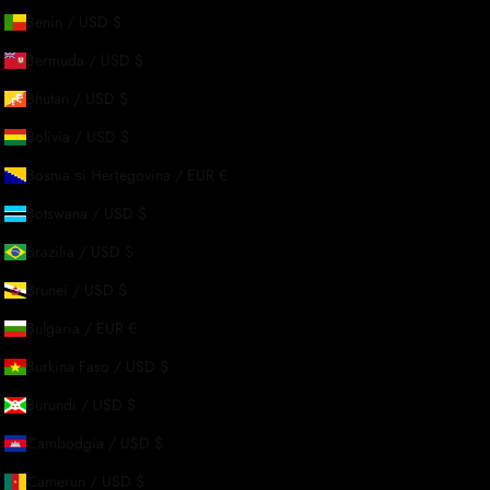
Benin / USD $
Bermuda / USD $
Bhutan / USD $
Bolivia / USD $
Bosnia și Herțegovina / EUR €
Botswana / USD $
Brazilia / USD $
Brunei / USD $
Despre noi
Bulgaria / EUR €
Burkina Faso / USD $
Povestea noastră
Burundi / USD $
Contactează-ne
-TE
Cambodgia / USD $
Solicitări En-Gros
Camerun / USD $