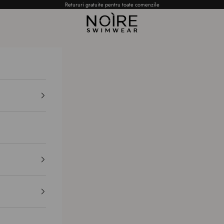
Retururi gratuite pentru toate comenzile
NOÌRE Swimwear