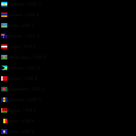
Argentina / USD $
Armenia / USD $
Aruba / USD $
Australia / USD $
Austria / EUR €
Azerbaidjan / USD $
Bahamas / USD $
Bahrain / USD $
Bangladesh / USD $
Barbados / USD $
Belarus / EUR €
Belgia / EUR €
Belize / USD $