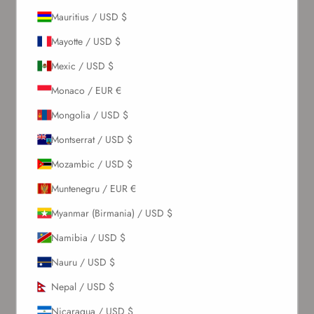
ABONEAZĂ-TE
Mauritius / USD $
Mayotte / USD $
Despre noi
Mexic / USD $
Povestea noastră
Monaco / EUR €
Contactează-ne
Mongolia / USD $
Solicitări En-Gros
Card cadou
Montserrat / USD $
Blogs
Mozambic / USD $
Permiteți să vă ajutăm
Muntenegru / EUR €
Myanmar (Birmania) / USD $
Comenzi & Livrări
Namibia / USD $
Retururi & Rambursări
Schimb & Credit în magazin
Nauru / USD $
Întrebări frecvente
Nepal / USD $
Termeni & Condiții
Politică de Confidențialitate
Nicaragua / USD $