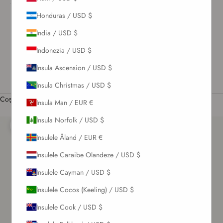
CONECTEAZĂ-
Honduras / USD $
TE
US / USD $
India / USD $
Română
Indonezia / USD $
Limbă
Insula Ascension / USD $
English
Insula Christmas / USD $
Română
Coș
Insula Man / EUR €
Coșul tău este gol
Insula Norfolk / USD $
Mărește
Insulele Åland / EUR €
Insulele Caraibe Olandeze / USD $
Insulele Cayman / USD $
Insulele Cocos (Keeling) / USD $
Insulele Cook / USD $