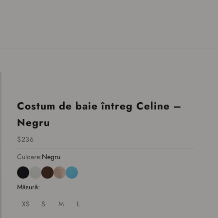
Costum de baie întreg Celine –
Negru
Preț redus
$236
Culoare:
Negru
Negru
Alb
Espresso
Nude
Albastru Deschis
Măsură:
XS
S
M
L