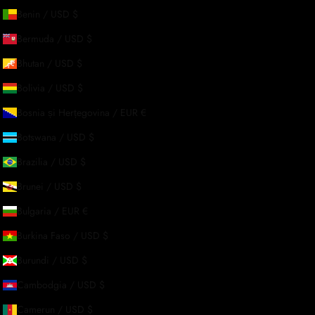
Benin / USD $
Bermuda / USD $
Bhutan / USD $
Bolivia / USD $
Bosnia și Herțegovina / EUR €
Botswana / USD $
Brazilia / USD $
Brunei / USD $
Despre noi
Bulgaria / EUR €
Burkina Faso / USD $
Povestea noastră
Burundi / USD $
Contactează-ne
-TE
Cambodgia / USD $
Solicitări En-Gros
Camerun / USD $