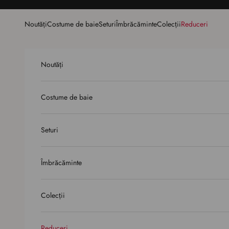
Sari la conținut
Noutăți
Costume de baie
Seturi
Îmbrăcăminte
Colecții
Reduceri
Noutăți
Costume de baie
Seturi
Îmbrăcăminte
Colecții
Reduceri