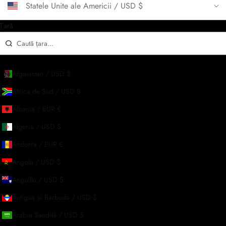
Statele Unite ale Americii / USD $
Țară
CONFIRMĂ
Afganistan / USD $
Africa de Sud / USD $
Albania / EUR €
Algeria / USD $
Andorra / EUR €
Angola / USD $
Anguilla / USD $
Antigua și Barbuda / USD $
Arabia Saudită / USD $