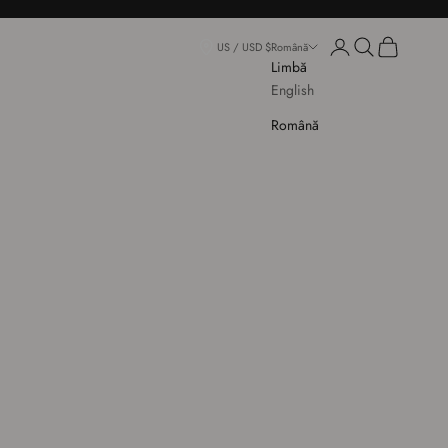
Conectează-te
Deschide căuta
Deschide co
US / USD $
Română
Limbă
English
Română