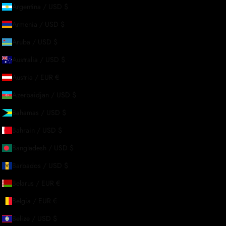
Argentina / USD $
Armenia / USD $
Aruba / USD $
Australia / USD $
Austria / EUR €
Azerbaidjan / USD $
Bahamas / USD $
Bahrain / USD $
Bangladesh / USD $
Barbados / USD $
Belarus / EUR €
Belgia / EUR €
Belize / USD $