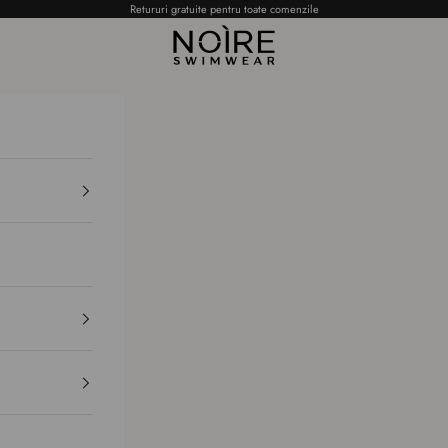
Retururi gratuite pentru toate comenzile
NOÌRE Swimwear