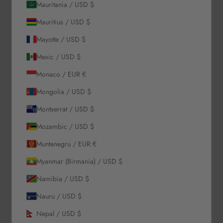
Mauritania / USD $
Mauritius / USD $
ABONEAZĂ-TE
Mayotte / USD $
Despre noi
Mexic / USD $
Monaco / EUR €
Povestea noastră
Mongolia / USD $
Contactează-ne
Solicitări En-Gros
Montserrat / USD $
Card cadou
Mozambic / USD $
Blogs
Muntenegru / EUR €
Permiteți să vă ajutăm
Myanmar (Birmania) / USD $
Namibia / USD $
Comenzi & Livrări
Retururi & Rambursări
Nauru / USD $
Schimb & Credit în magazin
Nepal / USD $
Întrebări frecvente