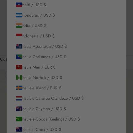
Haiti / USD $
CONECTEAZĂ-
TE
Honduras / USD $
US / USD $
India / USD $
Română
Limbă
Indonezia / USD $
English
Insula Ascension / USD $
Română
Insula Christmas / USD $
Coș
Coșul tău este gol
Insula Man / EUR €
Insula Norfolk / USD $
Mărește
Insulele Åland / EUR €
Insulele Caraibe Olandeze / USD $
Insulele Cayman / USD $
Insulele Cocos (Keeling) / USD $
Insulele Cook / USD $