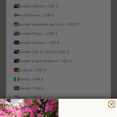
Insulele Falkland / USD $
Insulele Feroe / EUR €
Insulele Îndepărtate ale S.U.A. / USD $
Insulele Pitcairn / USD $
Insulele Solomon / USD $
Insulele Turks și Caicos / USD $
Insulele Virgine Britanice / USD $
Iordania / USD $
Irlanda / EUR €
Islanda / EUR €
Israel / USD $
Italia / EUR €
Jamaica / USD $